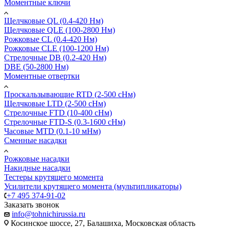
Моментные ключи
Щелчковые QL (0.4-420 Нм)
Щелчковые QLE (100-2800 Нм)
Рожковые CL (0.4-420 Нм)
Рожковые CLE (100-1200 Нм)
Стрелочные DB (0.2-420 Нм)
DBE (50-2800 Нм)
Моментные отвертки
Проскальзывающие RTD (2-500 сНм)
Щелчковые LTD (2-500 сНм)
Стрелочные FTD (10-400 сНм)
Стрелочные FTD-S (0.3-1600 сНм)
Часовые MTD (0.1-10 мНм)
Сменные насадки
Рожковые насадки
Накидные насадки
Тестеры крутящего момента
Усилители крутящего момента (мультипликаторы)
+7 495 374-91-02
Заказать звонок
info@tohnichirussia.ru
Косинское шоссе, 27, Балашиха, Московская область