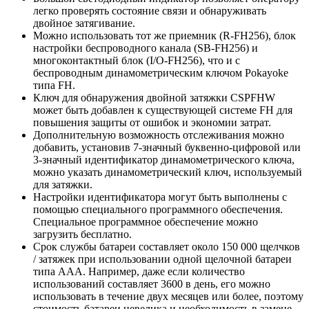
легко проверять состояние связи и обнаруживать
двойное затягивание.
Можно использовать тот же приемник (R-FH256), блок
настройки беспроводного канала (SB-FH256) и
многоконтактный блок (I/O-FH256), что и с
беспроводным динамометрическим ключом Pokayoke
типа FH.
Ключ для обнаружения двойной затяжки CSPFHW
может быть добавлен к существующей системе FH для
повышения защиты от ошибок и экономии затрат.
Дополнительную возможность отслеживания можно
добавить, установив 7-значный буквенно-цифровой или
3-значный идентификатор динамометрического ключа,
можно указать динамометрический ключ, используемый
для затяжки.
Настройки идентификатора могут быть выполнены с
помощью специального программного обеспечения.
Специальное программное обеспечение можно
загрузить бесплатно.
Срок службы батареи составляет около 150 000 щелчков
/ затяжек при использовании одной щелочной батареи
типа ААА. Например, даже если количество
использований составляет 3600 в день, его можно
использовать в течение двух месяцев или более, поэтому
стоимость батареи невелика и необходимость в замене