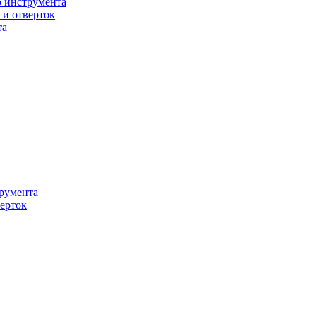
о инструмента
 и отверток
та
румента
ерток