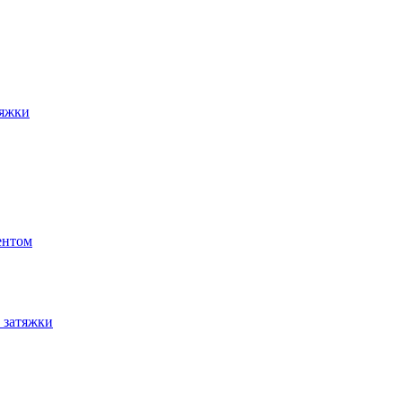
тяжки
ентом
 затяжки