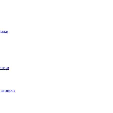
тяжки
ентом
 затяжки