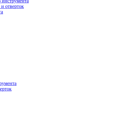
о инструмента
 и отверток
та
румента
ерток